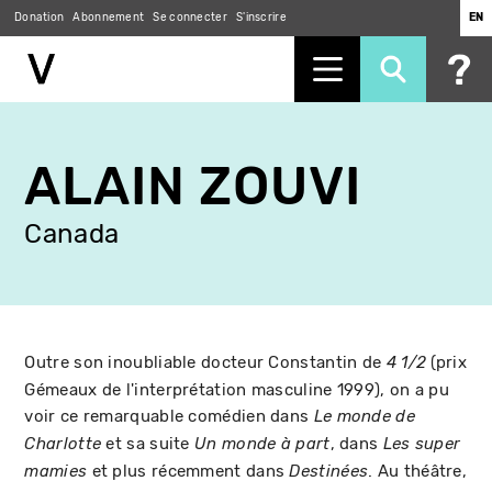
Donation
Abonnement
Se connecter
S'inscrire
EN
Aller
au
ALAIN ZOUVI
contenu
principal
Canada
Outre son inoubliable docteur Constantin de
(prix
4 1/2
Gémeaux de l'interprétation masculine 1999), on a pu
voir ce remarquable comédien dans
Le monde de
et sa suite
, dans
Charlotte
Un monde à part
Les super
et plus récemment dans
. Au théâtre,
mamies
Destinées