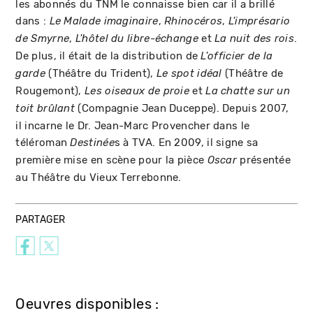
les abonnés du TNM le connaisse bien car il a brillé
dans :
,
,
Le Malade imaginaire
Rhinocéros
L'imprésario
,
et
.
de Smyrne
L'hôtel du libre-échange
La nuit des rois
De plus, il était de la distribution de
L'officier de la
(Théâtre du Trident),
(Théâtre de
garde
Le spot idéal
Rougemont),
et
Les oiseaux de proie
La chatte sur un
(Compagnie Jean Duceppe). Depuis 2007,
toit brûlant
il incarne le Dr. Jean-Marc Provencher dans le
téléroman
s à TVA. En 2009, il signe sa
Destinée
première mise en scène pour la pièce
présentée
Oscar
au Théâtre du Vieux Terrebonne.
PARTAGER
Oeuvres disponibles :