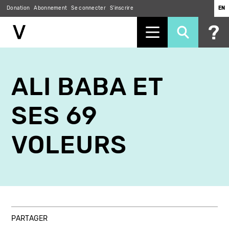
Donation
Abonnement
Se connecter
S'inscrire
EN
Aller
au
ALI BABA ET
contenu
principal
SES 69
VOLEURS
PARTAGER