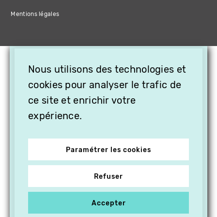
Mentions légales
×
Nous utilisons des technologies et
OFFREZ LA VIDÉO EN
cookies pour analyser le trafic de
CADEAU, ABONNEZ VOS
PROCHES À VITHÈQUE !
ce site et enrichir votre
expérience.
Paramétrer les cookies
Refuser
Accepter