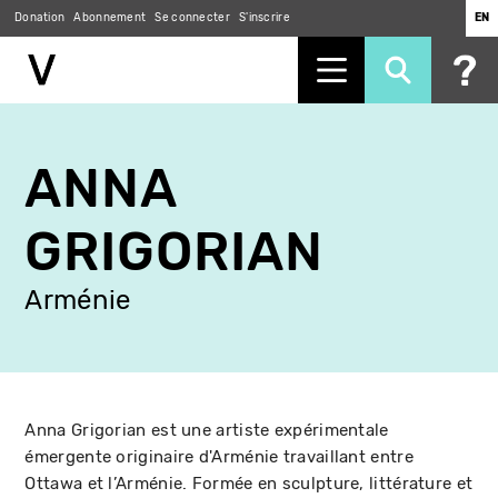
Donation
Abonnement
Se connecter
S'inscrire
EN
Aller
au
ANNA
contenu
principal
GRIGORIAN
Arménie
Anna Grigorian est une artiste expérimentale
émergente originaire d'Arménie travaillant entre
Ottawa et l’Arménie. Formée en sculpture, littérature et