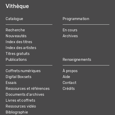
Catalogue
Programmation
MAIN
Recherche
En cours
NAVIGATION
Nouveautés
Archives
Index des titres
Index des artistes
Titres gratuits
Publications
Renseignements
Coffrets numériques
À propos
Digital Boxsets
Aide
Essais
Contact
Ressources et références
Crédits
Documents d'archives
Livres et coffrets
Ressources vidéo
Bibliographie