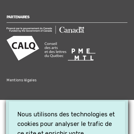
PARTENAIRES
Mentions légales
×
Nous utilisons des technologies et
OFFREZ LA VIDÉO EN
cookies pour analyser le trafic de
CADEAU, ABONNEZ VOS
ce site et enrichir votre