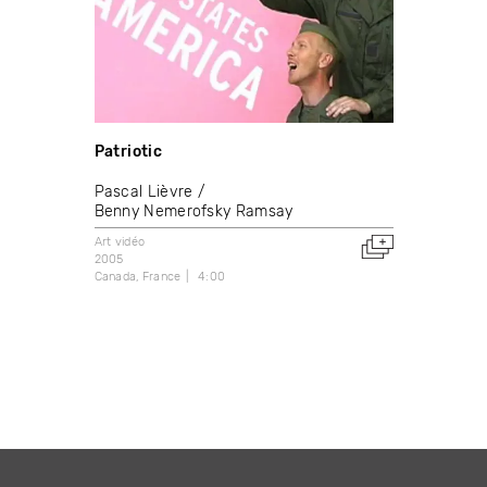
Patriotic
Pascal Lièvre
Benny Nemerofsky Ramsay
Art vidéo
2005
Canada
France
4:00