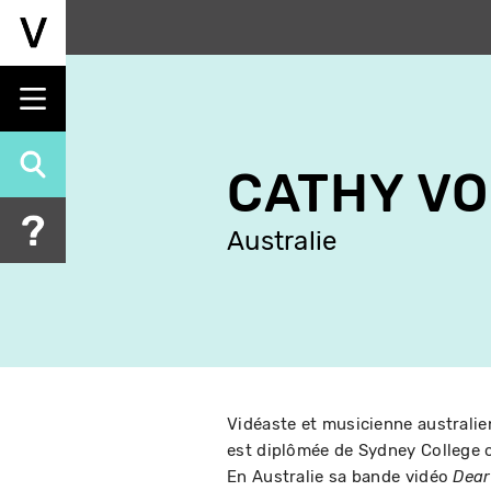
Aller
au
contenu
principal
CATHY V
Australie
Vidéaste et musicienne australie
est diplômée de Sydney College o
En Australie sa bande vidéo
Dear