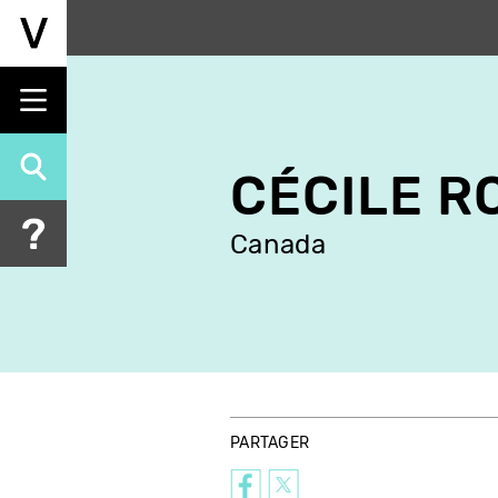
Aller
au
contenu
principal
CÉCILE R
Canada
PARTAGER