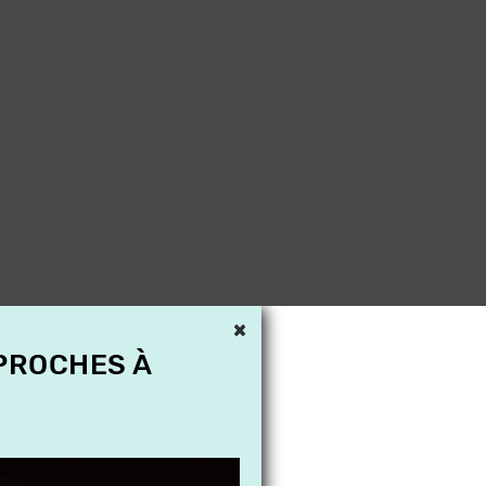
×
 PROCHES À