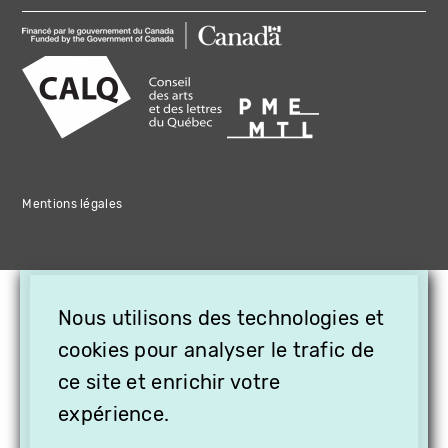
Mentions légales
×
Nous utilisons des technologies et
OFFREZ LA VIDÉO EN
cookies pour analyser le trafic de
CADEAU, ABONNEZ VOS
PROCHES À VITHÈQUE !
ce site et enrichir votre
expérience.