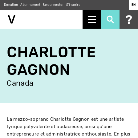
Donation
Abonnement
Se connecter
S'inscrire
EN
Aller
au
CHARLOTTE
contenu
principal
GAGNON
Canada
La mezzo-soprano Charlotte Gagnon est une artiste
lyrique polyvalente et audacieuse, ainsi qu’une
entrepreneure et administratrice enthousiaste. En plus