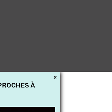
×
 PROCHES À