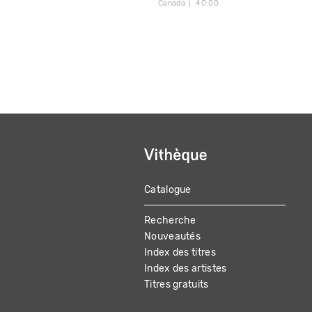
Canada
40:00
Catalogue
MAIN
Recherche
NAVIGATION
Nouveautés
Index des titres
Index des artistes
Titres gratuits