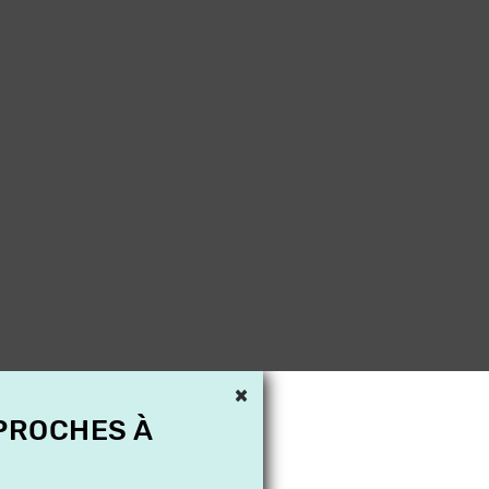
×
 PROCHES À