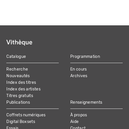
Catalogue
Programmation
MAIN
Recherche
En cours
NAVIGATION
Nouveautés
Archives
Index des titres
Index des artistes
Titres gratuits
Publications
Renseignements
Coffrets numériques
À propos
Digital Boxsets
Aide
Essais
Contact