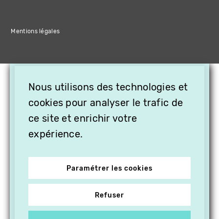
Mentions légales
×
Nous utilisons des technologies et
OFFREZ LA VIDÉO EN
cookies pour analyser le trafic de
CADEAU, ABONNEZ VOS
PROCHES À VITHÈQUE !
ce site et enrichir votre
expérience.
Paramétrer les cookies
Refuser