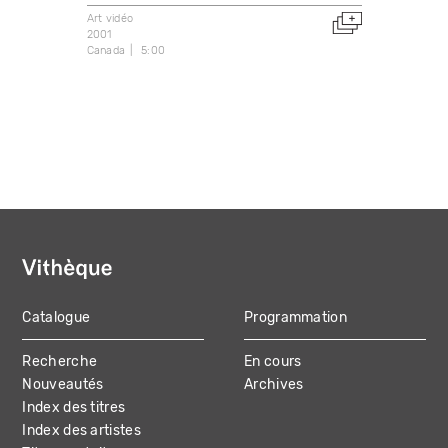
Art vidéo
2001
Canada
5:00
Catalogue
Programmation
MAIN
Recherche
En cours
NAVIGATION
Nouveautés
Archives
Index des titres
Index des artistes