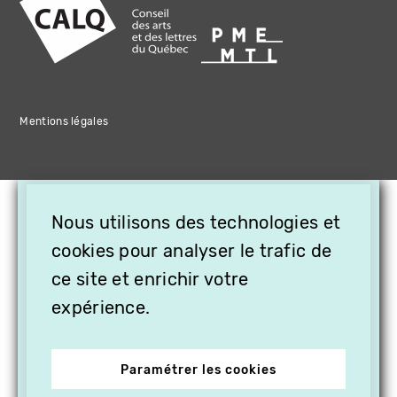
Mentions légales
×
Nous utilisons des technologies et
OFFREZ LA VIDÉO EN
cookies pour analyser le trafic de
CADEAU, ABONNEZ VOS
PROCHES À VITHÈQUE !
ce site et enrichir votre
expérience.
Paramétrer les cookies