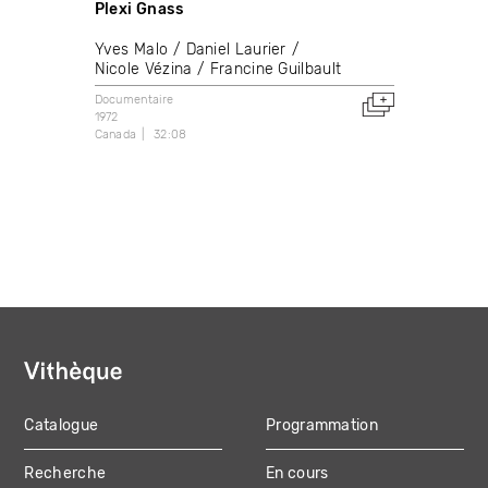
Plexi Gnass
Yves Malo
Daniel Laurier
Nicole Vézina
Francine Guilbault
Documentaire
1972
Canada
32:08
Catalogue
Programmation
MAIN
Recherche
En cours
NAVIGATION