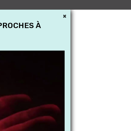
×
 PROCHES À