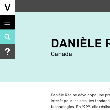
Aller
au
contenu
principal
DANIÈLE 
Canada
Danièle Racine développe une prat
intérêt pour les arts, les tendanc
technologies. En 1999, elle réali