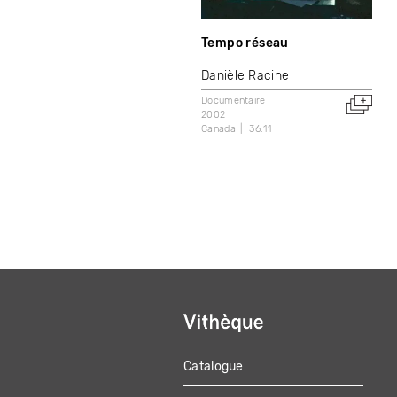
Tempo réseau
Danièle Racine
Documentaire
2002
Canada
36:11
Catalogue
MAIN