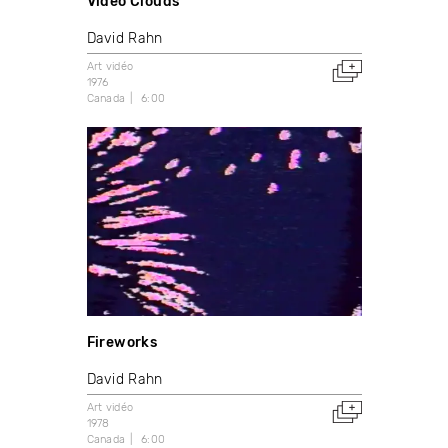
Video Clouds
David Rahn
Art vidéo
1976
Canada
6:00
Fireworks
David Rahn
Art vidéo
1978
Canada
6:00