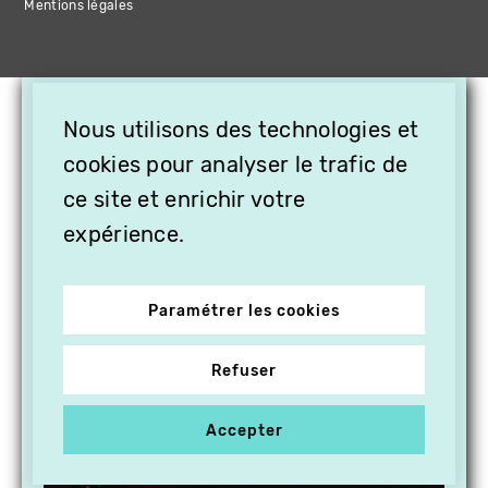
Mentions légales
×
Nous utilisons des technologies et
OFFREZ LA VIDÉO EN
cookies pour analyser le trafic de
CADEAU, ABONNEZ VOS
PROCHES À VITHÈQUE !
ce site et enrichir votre
expérience.
Paramétrer les cookies
Refuser
Accepter