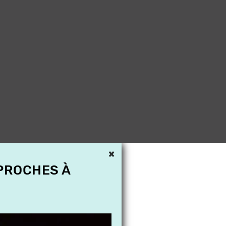
×
 PROCHES À