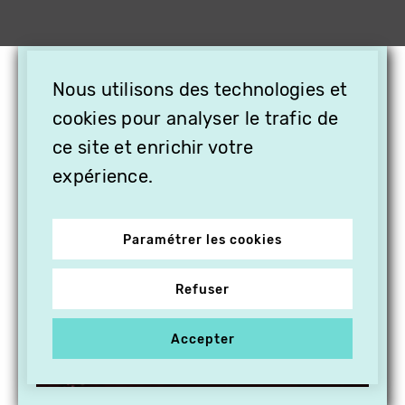
×
Nous utilisons des technologies et
OFFREZ LA VIDÉO EN
cookies pour analyser le trafic de
CADEAU, ABONNEZ VOS
PROCHES À VITHÈQUE !
ce site et enrichir votre
expérience.
Paramétrer les cookies
Refuser
Accepter