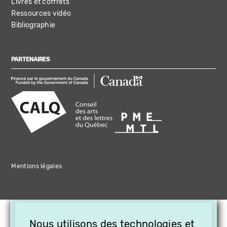
Livres et coffrets
Ressources vidéo
Bibliographie
PARTENAIRES
Mentions légales
×
Nous utilisons des technologies et