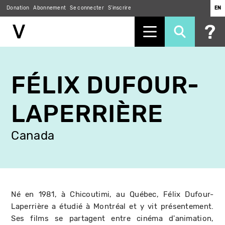
Donation
Abonnement
Se connecter
S'inscrire
EN
Aller
au
FÉLIX DUFOUR-
contenu
principal
LAPERRIÈRE
Canada
Né en 1981, à Chicoutimi, au Québec, Félix Dufour-
Laperrière a étudié à Montréal et y vit présentement.
Ses films se partagent entre cinéma d'animation,