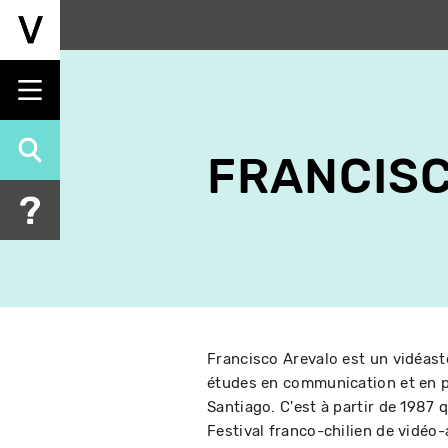
Aller
au
contenu
principal
FRANCIS
Francisco Arevalo est un vidéaste 
études en communication et en pub
Santiago. C'est à partir de 1987 qu
Festival franco-chilien de vidéo-a