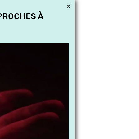
×
 PROCHES À