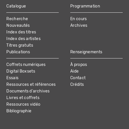
Catalogue
Programmation
MAIN
Recherche
En cours
NAVIGATION
Nouveautés
Archives
Index des titres
Index des artistes
Titres gratuits
Publications
Renseignements
Coffrets numériques
À propos
Digital Boxsets
Aide
Essais
Contact
Ressources et références
Crédits
Documents d'archives
Livres et coffrets
Ressources vidéo
Bibliographie