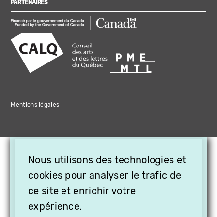
PARTENAIRES
Mentions légales
×
Nous utilisons des technologies et
OFFREZ LA VIDÉO EN
cookies pour analyser le trafic de
CADEAU, ABONNEZ VOS
PROCHES À VITHÈQUE !
ce site et enrichir votre
expérience.