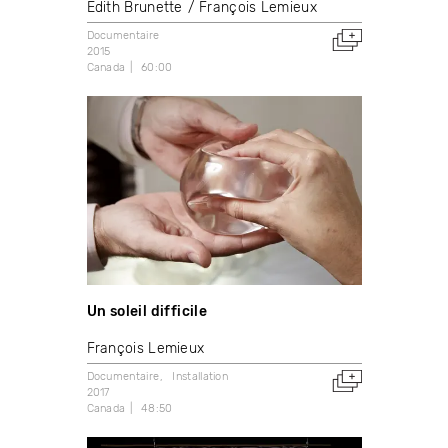
Edith Brunette
François Lemieux
Documentaire
2015
Canada
60:00
Un soleil difficile
François Lemieux
Documentaire
Installation
2017
Canada
48:50