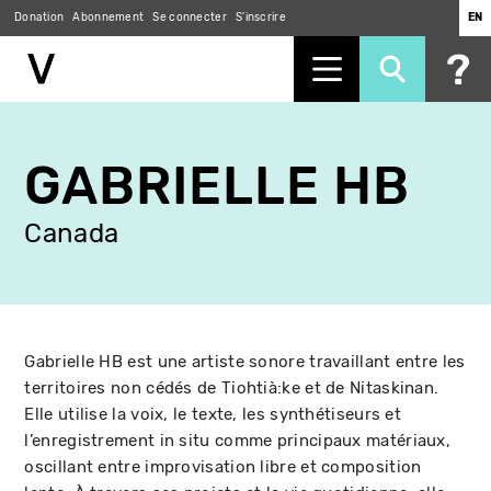
Donation
Abonnement
Se connecter
S'inscrire
EN
Aller
au
GABRIELLE HB
contenu
principal
Canada
Gabrielle HB est une artiste sonore travaillant entre les
territoires non cédés de Tiohtià:ke et de Nitaskinan.
Elle utilise la voix, le texte, les synthétiseurs et
l’enregistrement in situ comme principaux matériaux,
oscillant entre improvisation libre et composition