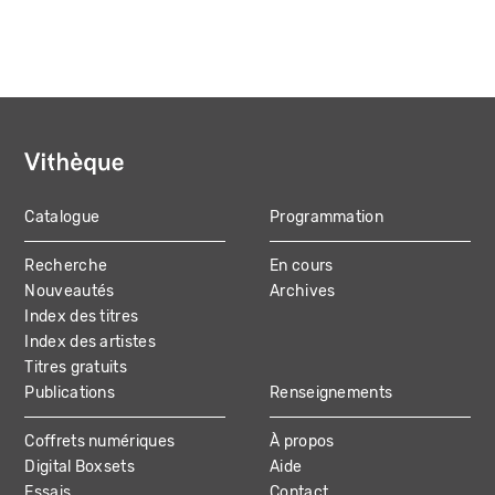
Catalogue
Programmation
MAIN
Recherche
En cours
NAVIGATION
Nouveautés
Archives
Index des titres
Index des artistes
Titres gratuits
Publications
Renseignements
Coffrets numériques
À propos
Digital Boxsets
Aide
Essais
Contact