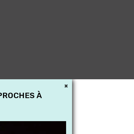
×
 PROCHES À