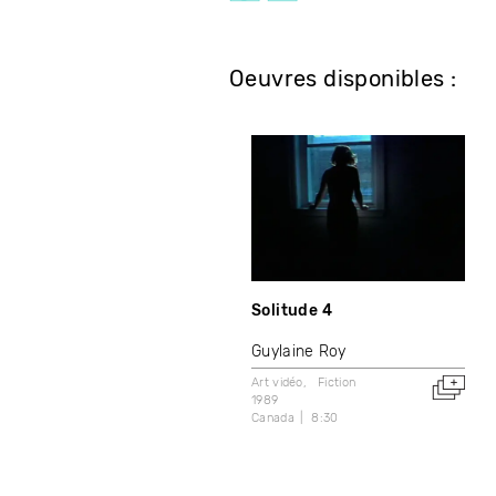
Oeuvres disponibles :
Solitude 4
Guylaine Roy
Art vidéo
Fiction
1989
Canada
8:30