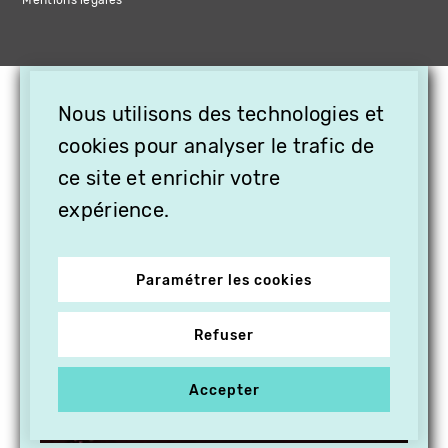
Mentions légales
×
Nous utilisons des technologies et
OFFREZ LA VIDÉO EN
cookies pour analyser le trafic de
CADEAU, ABONNEZ VOS
PROCHES À VITHÈQUE !
ce site et enrichir votre
expérience.
Paramétrer les cookies
Refuser
Accepter