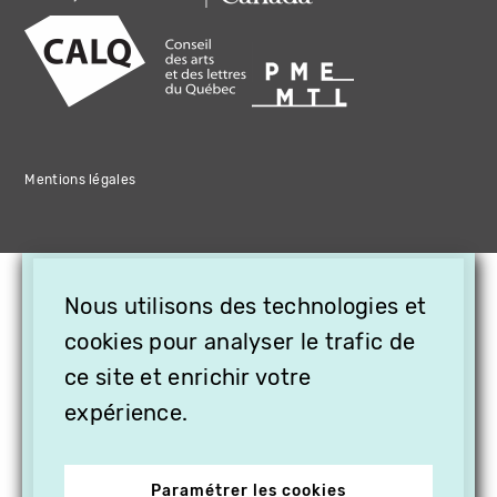
Mentions légales
×
Nous utilisons des technologies et
OFFREZ LA VIDÉO EN
cookies pour analyser le trafic de
CADEAU, ABONNEZ VOS
PROCHES À VITHÈQUE !
ce site et enrichir votre
expérience.
Paramétrer les cookies