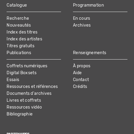
Catalogue
Programmation
MAIN
Recherche
En cours
NAVIGATION
Nouveautés
Archives
Index des titres
Index des artistes
Titres gratuits
Publications
Renseignements
Coffrets numériques
À propos
Digital Boxsets
Aide
Essais
Contact
Ressources et références
Crédits
Documents d'archives
Livres et coffrets
Ressources vidéo
Bibliographie