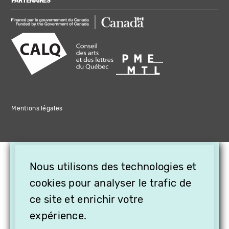
PARTENAIRES
Mentions légales
×
Nous utilisons des technologies et
OFFREZ LA VIDÉO EN
cookies pour analyser le trafic de
CADEAU, ABONNEZ VOS
PROCHES À VITHÈQUE !
ce site et enrichir votre
expérience.