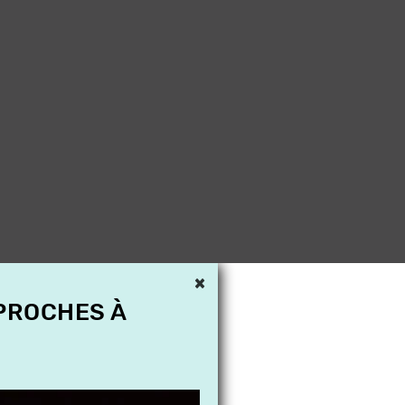
×
 PROCHES À