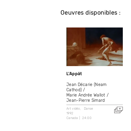
Oeuvres disponibles :
L'Appât
Jean Décarie (Neam
Cathod)
Marie Andrée Wallot
Jean-Pierre Simard
Art vidéo
Danse
1992
Canada
24:00