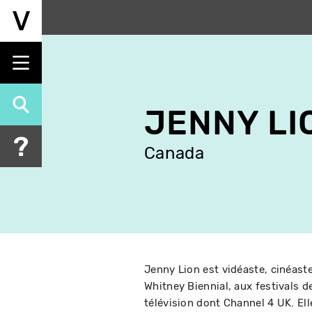
Aller
au
contenu
principal
JENNY LI
Canada
Jenny Lion est vidéaste, cinéaste
Whitney Biennial, aux festivals d
télévision dont Channel 4 UK. Ell