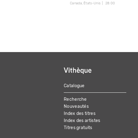
Canada
États-Unis
28:00
Catalogue
MAIN
Recherche
NAVIGATION
Nouveautés
Index des titres
Index des artistes
Titres gratuits