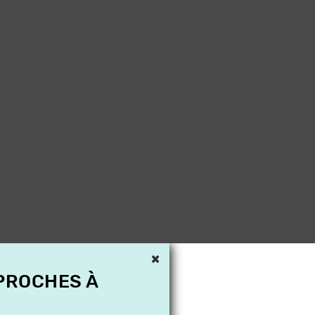
×
 PROCHES À