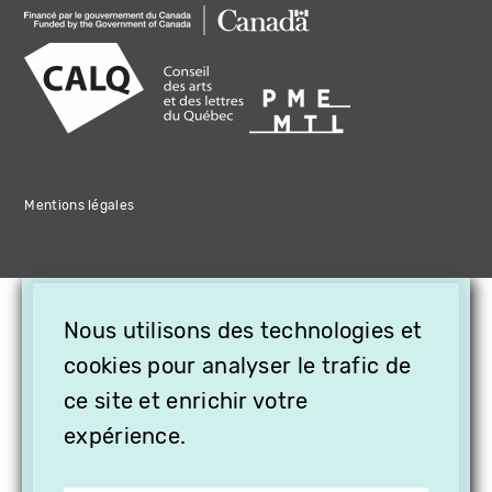
Mentions légales
×
Nous utilisons des technologies et
OFFREZ LA VIDÉO EN
cookies pour analyser le trafic de
CADEAU, ABONNEZ VOS
PROCHES À VITHÈQUE !
ce site et enrichir votre
expérience.