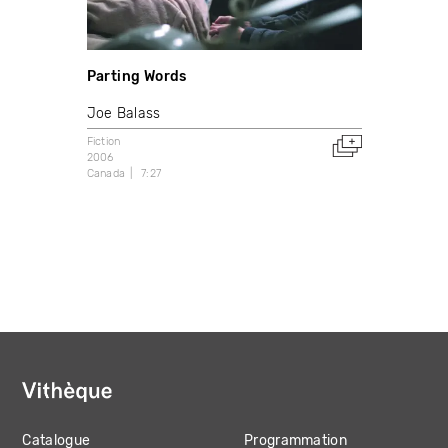
Parting Words
Joe Balass
Fiction
2006
Canada
7:27
Catalogue
Programmation