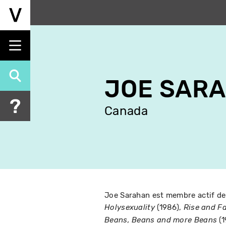
Aller
au
contenu
principal
JOE SAR
Canada
Joe Sarahan est membre actif de l
(1986),
Holysexuality
Rise and Fa
(1
Beans, Beans and more Beans