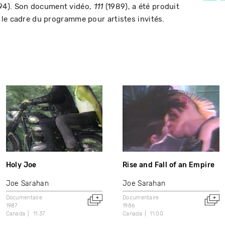
94). Son document vidéo,
(1989), a été produit
111
le cadre du programme pour artistes invités.
Holy Joe
Rise and Fall of an Empire
Joe Sarahan
Joe Sarahan
Documentaire
Documentaire
1987
1986
Canada
11:37
Canada
11:00