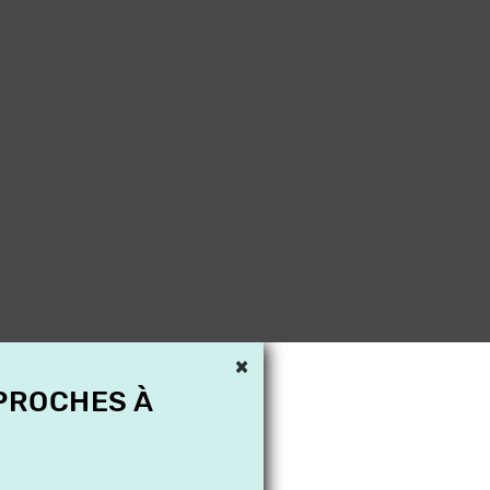
×
 PROCHES À