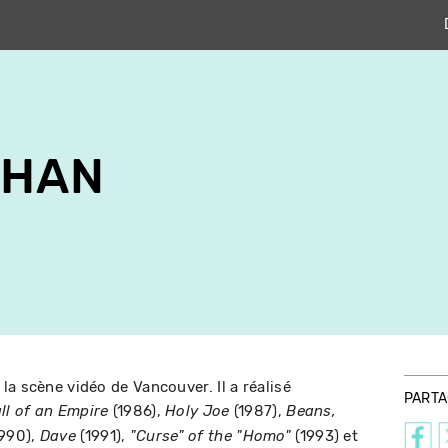
AHAN
a scène vidéo de Vancouver. Il a réalisé
PART
(1986),
(1987),
ll of an Empire
Holy Joe
Beans,
990),
(1991),
(1993) et
Dave
"Curse" of the "Homo"