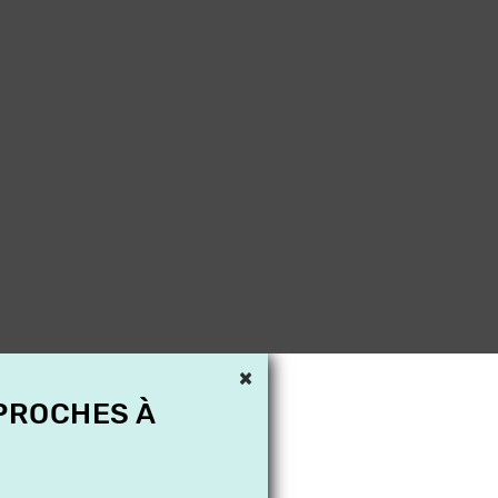
×
 PROCHES À