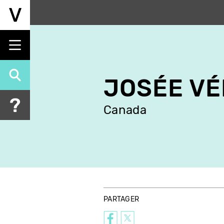
Aller
au
contenu
principal
JOSÉE V
Canada
PARTAGER