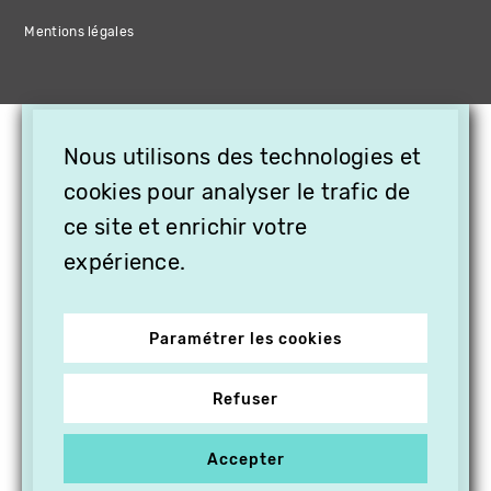
Mentions légales
×
Nous utilisons des technologies et
OFFREZ LA VIDÉO EN
cookies pour analyser le trafic de
CADEAU, ABONNEZ VOS
PROCHES À VITHÈQUE !
ce site et enrichir votre
expérience.
Paramétrer les cookies
Refuser
Accepter