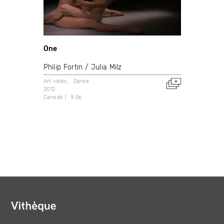
One
Philip Fortin
Julia Milz
Art vidéo
Danse
2012
Canada
9:56