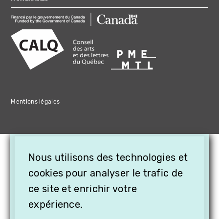
Mentions légales
×
Nous utilisons des technologies et
OFFREZ LA VIDÉO EN
cookies pour analyser le trafic de
CADEAU, ABONNEZ VOS
PROCHES À VITHÈQUE !
ce site et enrichir votre
expérience.