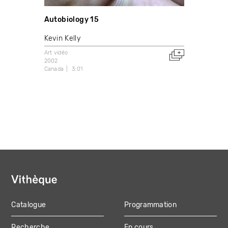
Autobiology 15
Kevin Kelly
Art vidéo
2002
Canada
3:01
Catalogue
Programmation
MAIN
Recherche
En cours