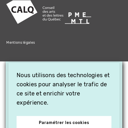
Mentions légales
×
Nous utilisons des technologies et
OFFREZ LA VIDÉO EN
cookies pour analyser le trafic de
CADEAU, ABONNEZ VOS
PROCHES À VITHÈQUE !
ce site et enrichir votre
expérience.
Paramétrer les cookies