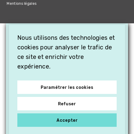
Mentions légales
×
Nous utilisons des technologies et
OFFREZ LA VIDÉO EN
cookies pour analyser le trafic de
CADEAU, ABONNEZ VOS
PROCHES À VITHÈQUE !
ce site et enrichir votre
expérience.
Paramétrer les cookies
Refuser
Accepter