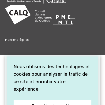
Mentions légales
×
Nous utilisons des technologies et
OFFREZ LA VIDÉO EN
cookies pour analyser le trafic de
CADEAU, ABONNEZ VOS
PROCHES À VITHÈQUE !
ce site et enrichir votre
expérience.