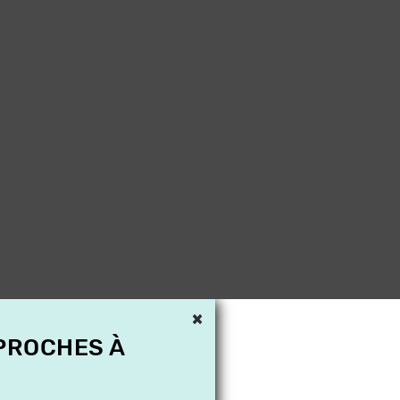
×
 PROCHES À