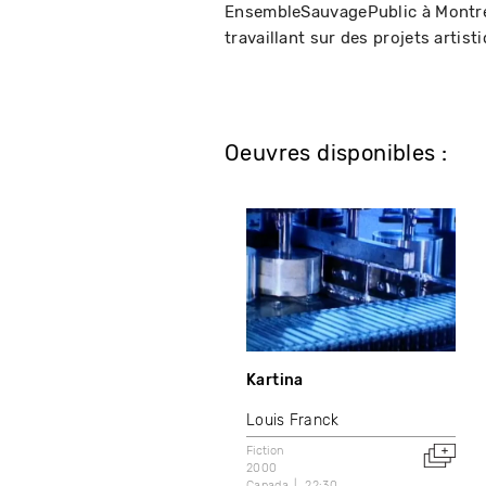
EnsembleSauvagePublic à Montréa
travaillant sur des projets artist
Oeuvres disponibles :
Kartina
Louis Franck
Fiction
2000
Canada
22:30