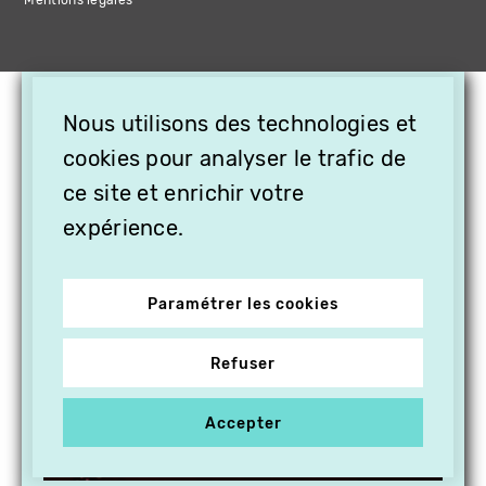
Mentions légales
×
Nous utilisons des technologies et
OFFREZ LA VIDÉO EN
cookies pour analyser le trafic de
CADEAU, ABONNEZ VOS
PROCHES À VITHÈQUE !
ce site et enrichir votre
expérience.
Paramétrer les cookies
Refuser
Accepter