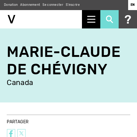
Donation
Abonnement
Se connecter
S'inscrire
EN
Aller
au
MARIE-CLAUDE
contenu
principal
DE CHÉVIGNY
Canada
PARTAGER