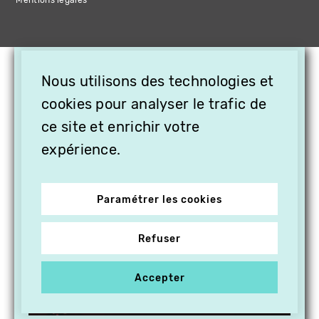
Mentions légales
×
Nous utilisons des technologies et
OFFREZ LA VIDÉO EN
cookies pour analyser le trafic de
CADEAU, ABONNEZ VOS
PROCHES À VITHÈQUE !
ce site et enrichir votre
expérience.
Paramétrer les cookies
Refuser
Accepter