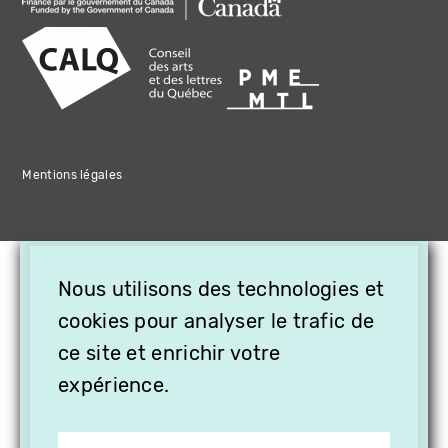
Mentions légales
×
Nous utilisons des technologies et
OFFREZ LA VIDÉO EN
cookies pour analyser le trafic de
CADEAU, ABONNEZ VOS
PROCHES À VITHÈQUE !
ce site et enrichir votre
expérience.