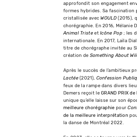
approfondit son engagement enve
formes hybrides. Sa fascination p
cristallisée avec
(2015), q
WOULD
chorégraphie. En 2016, Mélanie 
et
; les 
Animal Triste
Icône Pop
internationale. En 2017, Laïla Dia
titre de chorégraphe invitée au 
création de
Something About Wil
Après le succès de l’ambitieux p
(2021),
Lactée
Confession Publi
feux de la rampe dans divers lieu
Demers reçoit le
GRAND PRIX de l
unique qu’elle laisse sur son époq
meilleure chorégraphie
pour
Con
de la meilleure interprétation
pou
la danse de Montréal 2022.