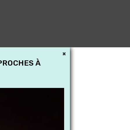
×
 PROCHES À