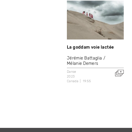
La goddam voie lactée
Jérémie Battaglia
Mélanie Demers
Danse
2023
Canada
19:55