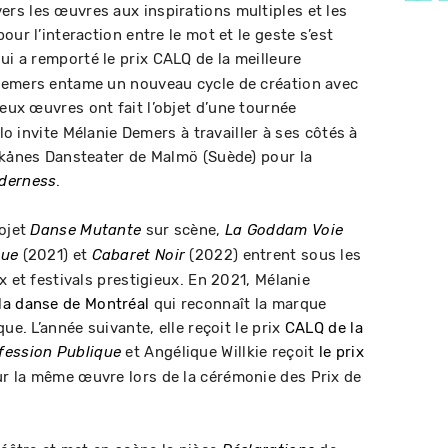
rs les œuvres aux inspirations multiples et les
our l’interaction entre le mot et le geste s’est
ui a remporté le prix CALQ de la meilleure
Demers entame un nouveau cycle de création avec
deux œuvres ont fait l’objet d’une tournée
llo invite Mélanie Demers à travailler à ses côtés à
Skånes Dansteater de Malmö (Suède) pour la
.
derness
rojet
sur scène,
Danse Mutante
La Goddam Voie
(2021) et
(2022) entrent sous les
que
Cabaret Noir
x et festivals prestigieux. En 2021, Mélanie
a danse de Montréal
qui reconnaît la marque
ue. L’année suivante, elle reçoit le prix
CALQ de la
et Angélique Willkie reçoit
le prix
fession Publique
r la même œuvre lors de la cérémonie des Prix de