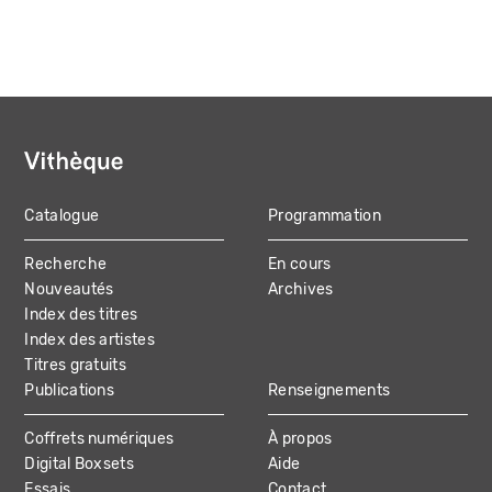
Catalogue
Programmation
MAIN
Recherche
En cours
NAVIGATION
Nouveautés
Archives
Index des titres
Index des artistes
Titres gratuits
Publications
Renseignements
Coffrets numériques
À propos
Digital Boxsets
Aide
Essais
Contact