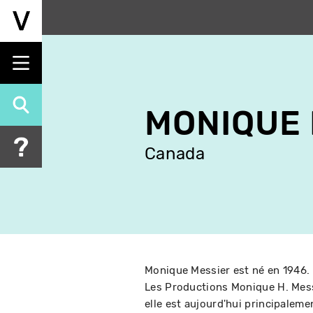
Aller
au
contenu
principal
MONIQUE 
Canada
Monique Messier est né en 1946.
Les Productions Monique H. Messi
elle est aujourd'hui principaleme