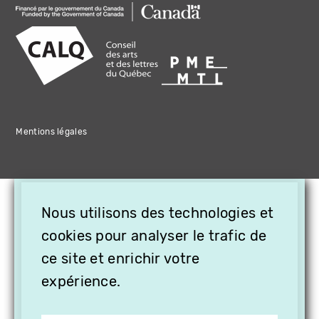
Mentions légales
×
Nous utilisons des technologies et
OFFREZ LA VIDÉO EN
cookies pour analyser le trafic de
CADEAU, ABONNEZ VOS
PROCHES À VITHÈQUE !
ce site et enrichir votre
expérience.