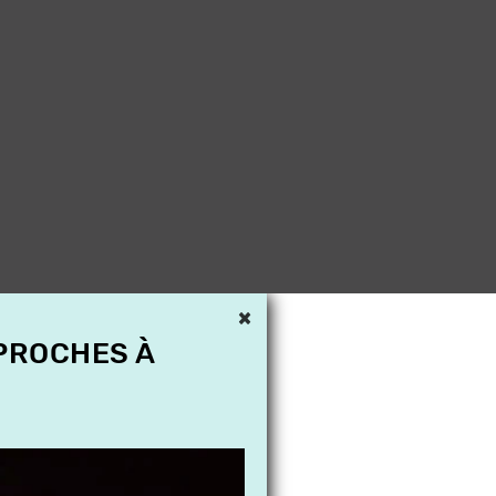
×
 PROCHES À