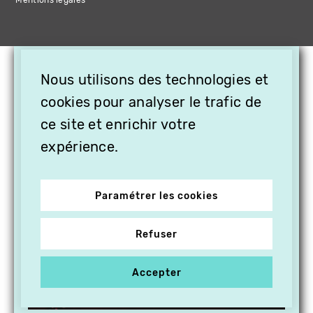
Mentions légales
×
Nous utilisons des technologies et
OFFREZ LA VIDÉO EN
cookies pour analyser le trafic de
CADEAU, ABONNEZ VOS
PROCHES À VITHÈQUE !
ce site et enrichir votre
expérience.
Paramétrer les cookies
Refuser
Accepter