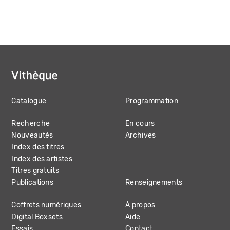
Catalogue
Programmation
MAIN
Recherche
En cours
NAVIGATION
Nouveautés
Archives
Index des titres
Index des artistes
Titres gratuits
Publications
Renseignements
Coffrets numériques
À propos
Digital Boxsets
Aide
Essais
Contact