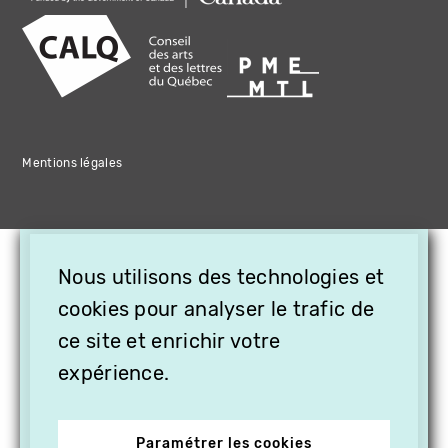
Mentions légales
×
Nous utilisons des technologies et
OFFREZ LA VIDÉO EN
cookies pour analyser le trafic de
CADEAU, ABONNEZ VOS
PROCHES À VITHÈQUE !
ce site et enrichir votre
expérience.
Paramétrer les cookies