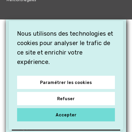
Mentions légales
×
Nous utilisons des technologies et
OFFREZ LA VIDÉO EN
cookies pour analyser le trafic de
CADEAU, ABONNEZ VOS
PROCHES À VITHÈQUE !
ce site et enrichir votre
expérience.
Paramétrer les cookies
Refuser
Accepter